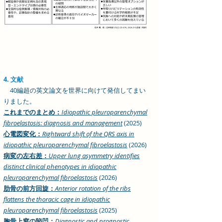
4. 文献
40編超の英文論文を世界に向けて発信してまい
りました。
これまでのまとめ：
Idio
pathic pleuroparenchymal
fibroelastosis: diagnosis and management
(2025)
心電図変化：
Rightward shift of the QRS axis in
idiopathic pleuroparenchymal fibroelastosis
(2026)
病変の左右差：
Upper lung asymmetry identifies
distinct clinical phenotypes in idiopathic
pleuroparenchymal fibroelastosis
(2026)
肋骨の前方回旋：
Anterior rotation of the ribs
flattens the thoracic cage in idiopathic
pleuroparenchymal fibroelastosis
(2025)
胸骨上窩の陥凹：
Diagnostic and prognostic