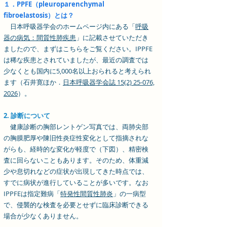
１．PPFE（pleuroparenchymal
fibroelastosis）とは？
日本呼吸器学会のホームページ内にある「
呼吸
器の病気：間質性肺疾患
」に記載させていただき
ましたので、まずはこちらをご覧ください。​IPPFE
は稀な疾患とされていましたが、最近の調査では
少なくとも国内に5,000名以上おられると考えられ
ます（石井寛ほか．
日本呼吸器学会誌 15(2) 25-076,
2026
）。
2. 診断について
健康診断の胸部レントゲン写真では、両肺尖部
の胸膜肥厚や陳旧性炎症性変化として指摘されな
がらも、経時的な変化が軽度で（下図）、精密検
査に回らないこともあります。そのため、体重減
少や息切れなどの症状が出現してきた時点では、
すでに病状が進行していることが多いです。なお
IPPFEは指定難病「
特発性間質性肺炎
」の一病型
で、侵襲的な検査を必要とせずに臨床診断できる
場合が少なくありません。