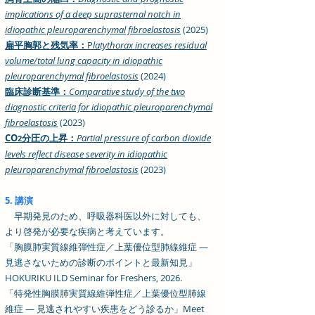
implications of a deep suprasternal notch in
idiopathic pleuroparenchymal fibroelastosis
(2025)
扁平胸郭と残気率：
P
latythorax increases residual
volume/total lung capacity in idiopathic
pleuroparenchymal fibroelastosis
(2024)
臨床診断基準：
Comparative study of the two
diagnostic criteria for idiopathic pleuroparenchymal
fibroelastosis
(2023)
CO
分圧の上昇：
Partial pressure of carbon dioxide
2
levels reflect disease severity in idiopathic
pleuroparenchymal fibroelastosis
(2023)
5. 講演
早期発見のため、呼吸器科医以外に対しても、
より啓発が必要な疾病と考えています。
「胸膜肺実質線維弾性症／上葉優位型肺線維症 ―
見逃さないための診断のポイントと最新知見」
HOKURIKU ILD Seminar for Freshers, 2026.
「特発性胸膜肺実質線維弾性症／上葉優位型肺線
維症 ― 見逃されやすい疾患をどう診るか」Meet