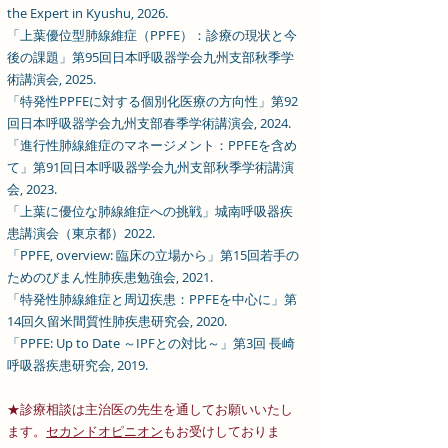
the Expert in Kyushu, 2026.
「上葉優位型肺線維症（PPFE）：診療の現状と今
後の課題」第95回日本呼吸器学会九州支部秋季学
術講演会, 2025.
「特発性PPFEに対する個別化医療の方向性」第92
回日本呼吸器学会九州支部春季学術講演会, 2024.
「進行性肺線維症のマネージメント：PPFEを含め
て」第91回日本呼吸器学会九州支部秋季学術講演
会, 2023.
「上葉に優位な肺線維症への挑戦」城南呼吸器疾
患講演会（東京都）2022.
「PPFE, overview: 臨床の立場から」第15回若手の
ためのびまん性肺疾患勉強会, 2021.
「特発性肺線維症と周辺疾患：PPFEを中心に」第
14回久留米間質性肺疾患研究会, 2020.
「PPFE: Up to Date ～IPFとの対比～」第3回 長崎
呼吸器疾患研究会, 2019.
★診療相談は主治医の先生を通してお願いいたし
ます。
セカンドオピニオン
もお受けしておりま